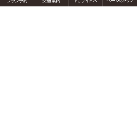
静岡県伊東市末広町2-24
伊豆の味覚と高台から眺める伊東の街と海。
傾斜45度、距離30メートルを
ゴトゴトと館内登山電車で向かう露天風呂。
露天風呂は、ちょっと深めにできていて、
体の芯から温まります。
伊豆の旅は、是非、伊東温泉 陽気館へ…
宿泊約款 ＞
プライバシーポリシー ＞
日帰り温泉のご利用 ＞