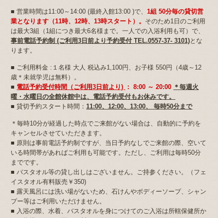
■ 営業時間は11:00～14:00 (最終入館13:00 )で、
1組
50分毎の貸切営
業となります（11時、12時、13時スタート）。
そのため1日のご利用
は最大3組（1組につき最大6名様まで。一人での入浴利用も可）で、
事前電話予約制 (ご利用3日前より予約受付 TEL.0557-37- 3101)
とな
ります。
■ ご利用料金 :１名様 大人 税込み1,100円、お子様 550円（4歳～12
歳＊未就学児は無料）。
■
電話予約受付時間（ご利用3日前より)
： 8:00 ～ 20:00
＊毎週火
曜・水曜日の全館休館中は、電話予約受付もお休みです。
■ 貸切予約スタート時間：
11:00、12:00、13:00、 毎時50分まで
＊毎時10分が経過した時点でご来館がない場合は、自動的に予約を
キャンセルさせていただきます。
■ 原則は事前電話予約制ですが、当日予約なしでご来館の際、空いて
いる時間帯があればご利用も可能です。ただし、ご利用は毎時50分
までです。
■ バスタオル等の貸し出しはございません。ご持参ください。（フェ
イスタオル有料販売￥350)
■ 露天風呂には洗い場がないため、石けんやボディーソープ、シャン
プー等はご利用いただけません。
■ 入浴の際、水着、バスタオルを身につけてのご入浴は所轄保健所か