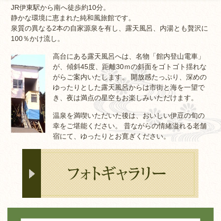
JR伊東駅から南へ徒歩約10分。
静かな環境に恵まれた純和風旅館です。
泉質の異なる2本の自家源泉を有し、露天風呂、内湯とも贅沢に
100％かけ流し。
高台にある露天風呂へは、名物「館内登山電車」
が、傾斜45度、距離30ｍの斜面をゴトゴト揺れな
がらご案内いたします。 開放感たっぷり、深めの
ゆったりとした露天風呂からは市街と海を一望で
き、夜は満点の星空もお楽しみいただけます。
温泉を満喫いただいた後は、おいしい伊豆の旬の
幸をご堪能ください。 昔ながらの情緒溢れる老舗
宿にて、ゆったりとお寛ぎください。