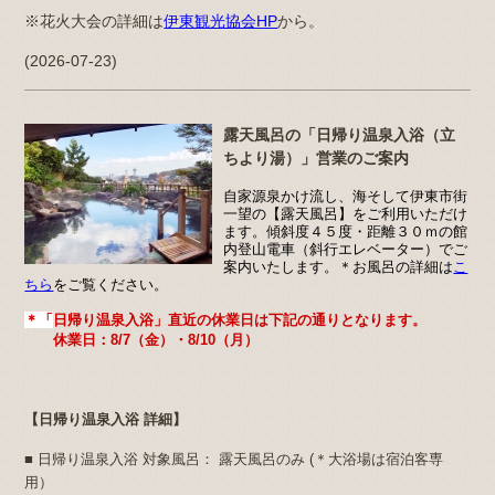
※花火大会の詳細は
伊東観光協会HP
から。
(2026-07-23)
露天風呂の「日帰り温泉入浴（立
ちより湯）」営業のご案内
自家源泉かけ流し、海そして伊東市街
一望の【露天風呂】をご利用いただけ
ます。傾斜度４５度・距離３０ｍの館
内登山電車（斜行エレベーター）でご
案内いたします。＊お風呂の詳細は
こ
ちら
をご覧ください。
＊
「
日帰り温泉入浴」直近の休業日は下記の通りとなります。
休業日：8/7（金）・8/10（月）
【日帰り温泉入浴 詳細】
■ 日帰り温泉入浴 対象風呂： 露天風呂のみ (＊大浴場は宿泊客専
用）