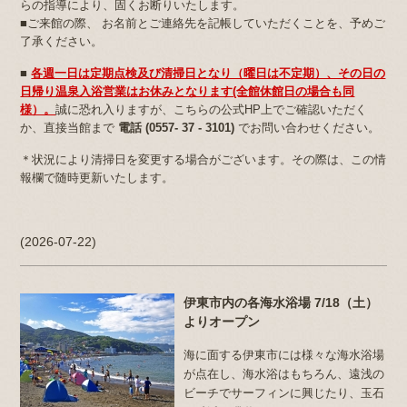
らの指導により、固くお断りいたします。
■ご来館の際、 お名前とご連絡先を記帳していただくことを、予めご
了承ください。
■
各週一日は定期点検及び清掃日となり（曜日は不定期）、その日の
日帰り温泉入浴営業はお休みとなります(全館休館日の場合も同
様）。
誠に恐れ入りますが、こちらの公式HP上でご確認いただく
か、直接当館まで
電話 (0557- 37 - 3101)
でお問い合わせください。
＊状況により清掃日を変更する場合がございます。その際は、この情
報欄で随時更新いたします。
(2026-07-22)
伊東市内の各海水浴場 7/18（土）
よりオープン
海に面する伊東市には様々な海水浴場
が点在し、海水浴はもちろん、遠浅の
ビーチでサーフィンに興じたり、玉石