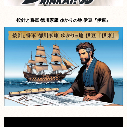
按針と将軍 徳川家康 ゆかりの地 伊豆『伊東』