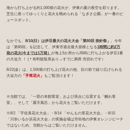
海から打ち上がる約1,000発の花火が、伊東の夏の夜空を彩ります。
芝生に座ってゆっくりと花火を眺められる「なぎさ公園」が一番のビ
ュースポット。
なかでも、
8/10(日）は伊豆最大の花火大会
「第80回 按針祭」
。今年
は「第80回」を記念して、伊東市過去最大規模となる
1時間に約2
万
発の花火(今までは1万発）
が海上5か所から同時に打ち上がる伊豆1番
の大迫力 ！ (＊有料観覧席あり→すでに満席 売切れです）
8/22(金）は、1,500発の打ち上げ花火の他、目の前で繰り広げられる
大迫力の
「手筒花火」
もご覧頂けます！
※当館では、「一部の本館客室」および高台に位置する「離れ客
室」、そして「露天風呂」から花火をご覧いただけます。
※
8/2 「
宇佐美花火大会」・8/14 「やんもの里花火大会」・8/15
「川奈いるか浜花火大会」の実施会場は市街地の伊東オレンジビーチ
ではないため、当館からはご覧いただけません。