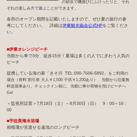
の砂浜で磯遊びにふけったりと、それ
ぞれの楽しみ方で遊ぶことができます。
各所のオープン期間を記載いたしますので、ぜひ夏の旅行の参
考にしてください。 詳細は
伊東観光協会公式HP
をご覧くださ
い。
■伊東オレンジビーチ
当館から車で3分、徒歩15分！夏場は多くの人でにぎわう人気の
ビーチ
提携している海の家「きそ川 TEL:090-7606-5892」
をご利用の
場合（有料 割引券 大人￥1,500 子供￥1,200あり）、当館から往復無
料送迎車あり。チェックイン前に、当館に車や荷物を預けビーチへ
Go!
＜監視所設置＞7月18日（土）～8月30日（日） 9：00～16：
00
■宇佐美海水浴場
相模灘が見渡せる遠浅のロングビーチ